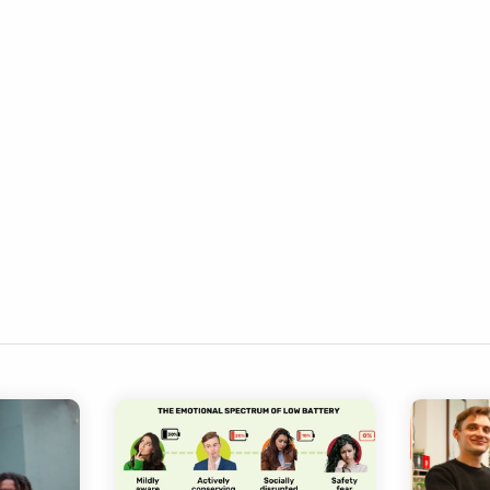
amponi
le