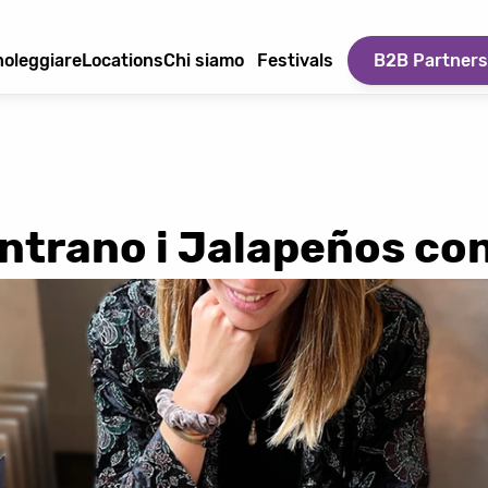
oleggiare
Locations
Chi siamo
Festivals
B2B Partners
entrano i Jalapeños co