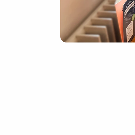
Da ora in poi, i ristor
Powerbank Chimpy a n