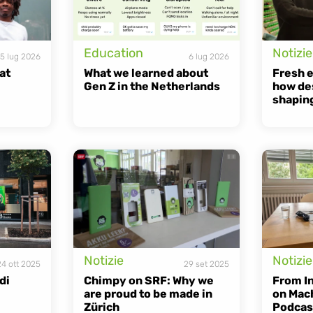
Education
Notizie
15 lug 2026
6 lug 2026
t 
What we learned about 
Fresh e
Gen Z in the Netherlands
how des
shapin
Notizie
Notizie
24 ott 2025
29 set 2025
i 
Chimpy on SRF: Why we 
From In
are proud to be made in 
on Mach
Zürich
Podcas