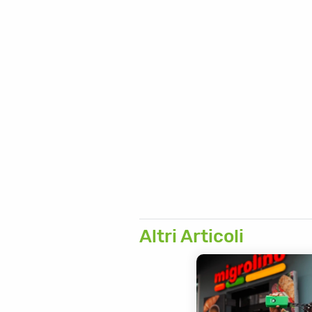
tiramisù vegano ai l
tartare di barbabieto
gratin di patate
Altri Articoli