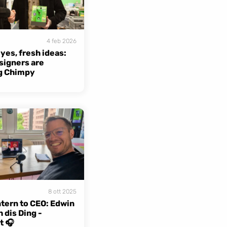
4 feb 2026
yes, fresh ideas: 
igners are 
g Chimpy
8 ott 2025
tern to CEO: Edwin 
 dis Ding - 
t 🎧