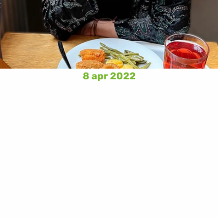
8 apr 2022
anti di Tibit non offriranno solo cibo e bevande davvero buo
oleggio. 