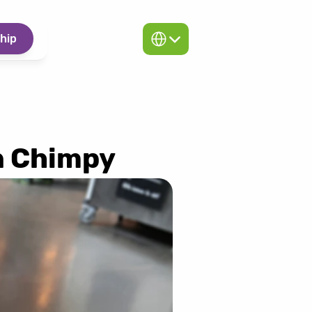
Select Language
hip
n Chimpy