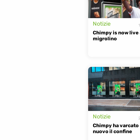
Notizie
Chimpy is now live a
migrolino
Notizie
Chimpy ha varcato d
nuovo il confine