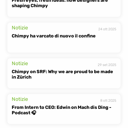
Fresh eyes, fresh ideas: how designers are 
shaping Chimpy
Notizie
24 ott 2025
Chimpy ha varcato di nuovo il confine
Notizie
29 set 2025
Chimpy on SRF: Why we are proud to be made 
in Zürich
Notizie
8 ott 2025
From Intern to CEO: Edwin on Mach dis Ding - 
Podcast 🎧