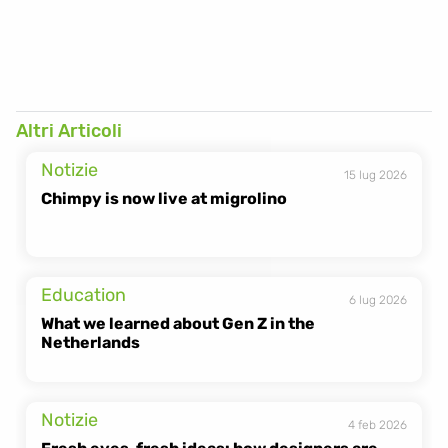
Altri Articoli
tagesanzeiger.ch
Notizie
15 lug 2026
Chimpy is now live at migrolino
Education
6 lug 2026
What we learned about Gen Z in the 
Netherlands
Notizie
4 feb 2026