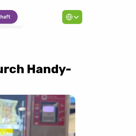
Select Language
haft
urch Handy-