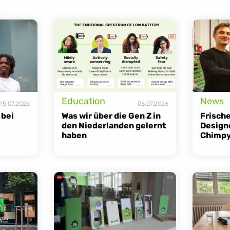
Education
News
15.07.2026
06.07.2026
bei 
Was wir über die Gen Z in 
Frische
den Niederlanden gelernt 
Designe
haben
Chimpy