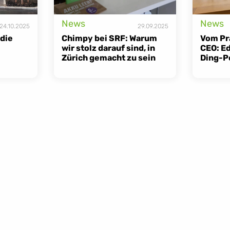
News
News
24.10.2025
29.09.2025
die 
Chimpy bei SRF: Warum 
Vom Pr
wir stolz darauf sind, in 
CEO: Ed
Zürich gemacht zu sein
Ding-P