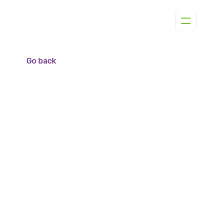
Go back
Explain Chimpy to Customers
Rack & Display Guidelines