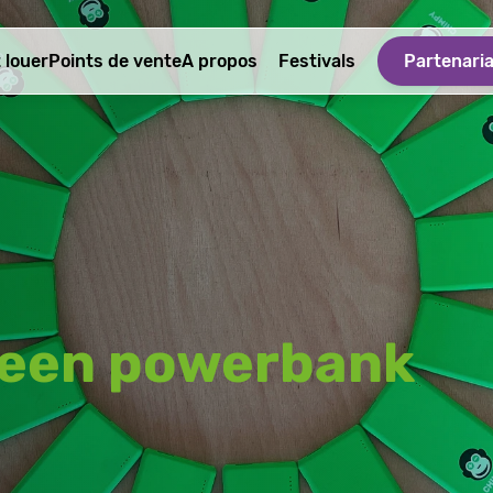
louer
Points de vente
A propos
Festivals
Partenari
een powerbank