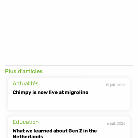
https://www.mach-dis-
ding.ch/2025/09/08/5-millionen-ausleihen-4000-standorte-
die-wahre-story-hinter-chimpy/
Mach dis Ding
Plus d'articles
Actualités
15 juil. 2026
Chimpy is now live at migrolino
Education
6 juil. 2026
What we learned about Gen Z in the 
Netherlands